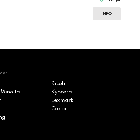
På lager
INFO
nter
Ricoh
 Minolta
Kyocera
r
Lexmark
Canon
ng