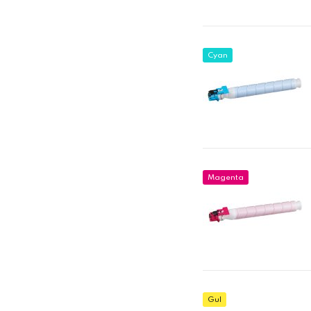
Cyan
Magenta
Gul