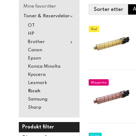
Mine favoritter
Sorter etter
Toner & Reservdelar
OT
Gul
HP
Brother
Canon
Epson
Konica Minolta
Kyocera
Lexmark
Magenta
Ricoh
Samsung
Sharp
Produkt filter