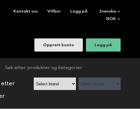
Kontakt oss
Villkor
Logg på
Opprett konto
Logg på
 etter
er