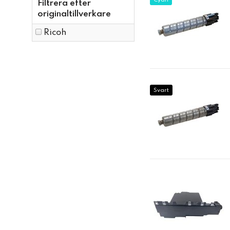
Cyan
Filtrera efter
originaltillverkare
Ricoh
Svart