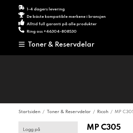
1-4 dagers levering
De bäste kompatible merkene i bransjen
Alltid full garanti på alle produkter
Ring oss +46304-808530
Toner & Reservdelar
Startsiden
/
Toner & Reservdelar
/
Ricoh
/
MP C30
MP C305
Logg på