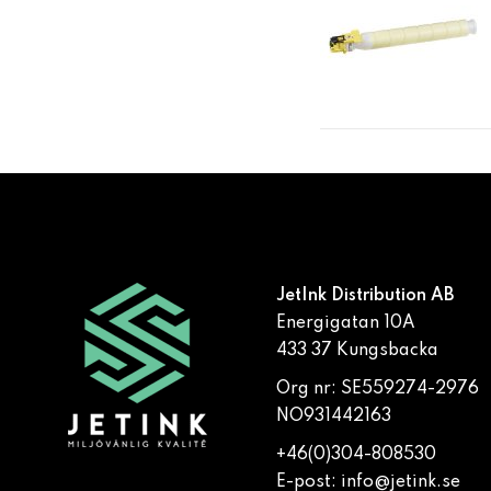
JetInk Distribution AB
Energigatan 10A
433 37 Kungsbacka
Org nr: SE559274-2976
NO931442163
+46(0)304-808530
E-post:
info@jetink.se