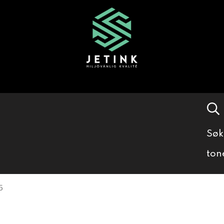
Søk
ton
5