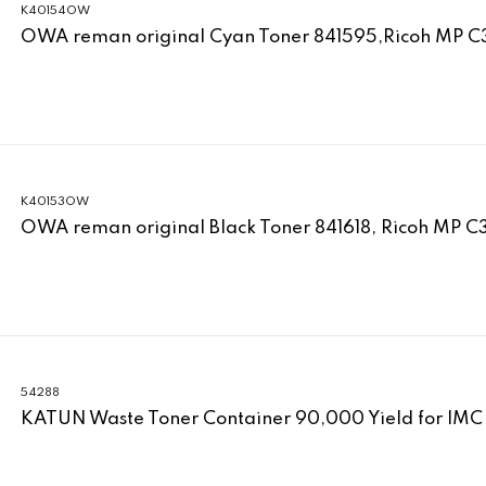
K40154OW
OWA reman original Cyan Toner 841595,Ricoh MP 
K40153OW
OWA reman original Black Toner 841618, Ricoh MP C
54288
KATUN Waste Toner Container 90,000 Yield for IM