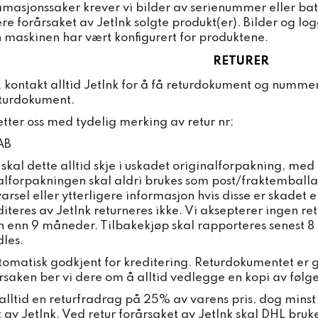
amasjonssaker krever vi bilder av serienummer eller 
e forårsaket av JetInk solgte produkt(er). Bilder og lo
n maskinen har vært konfigurert for produktene.
RETURER
, kontakt alltid JetInk for å få returdokument og numme
eturdokument.
tter oss med tydelig merking av retur nr:
 AB
 skal dette alltid skje i uskadet originalforpakning, me
lforpakningen skal aldri brukes som post/fraktemballasj
varsel eller ytterligere informasjon hvis disse er skadet
iteres av JetInk returneres ikke. Vi aksepterer ingen r
en enn 9 måneder. Tilbakekjøp skal rapporteres senest 8
les.
utomatisk godkjent for kreditering. Returdokumentet er gy
rsaken ber vi dere om å alltid vedlegge en kopi av følg
alltid en returfradrag på 25% av varens pris, dog minst 
rt av JetInk. Ved retur forårsaket av JetInk skal DHL bru