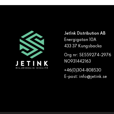
JetInk Distribution AB
Energigatan 10A
433 37 Kungsbacka
Org nr: SE559274-2976
NO931442163
+46(0)304-808530
E-post:
info@jetink.se