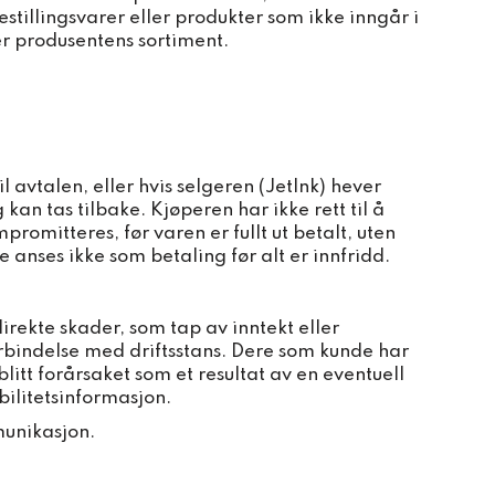
estillingsvarer eller produkter som ikke inngår i
er produsentens sortiment.
il avtalen, eller hvis selgeren (JetInk) hever
g kan tas tilbake. Kjøperen har ikke rett til å
promitteres, før varen er fullt ut betalt, uten
e anses ikke som betaling før alt er innfridd.
direkte skader, som tap av inntekt eller
orbindelse med driftsstans. Dere som kunde har
blitt forårsaket som et resultat av en eventuell
bilitetsinformasjon.
munikasjon.