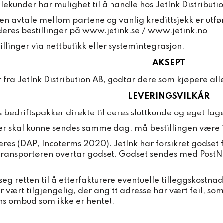
ekunder har mulighet til å handle hos JetInk Distributi
 en avtale mellom partene og vanlig kredittsjekk er utfø
deres bestillinger på
www.jetink.se
/ www.jetink.no
illinger via nettbutikk eller systemintegrasjon.
AKSEPT
r fra JetInk Distribution AB, godtar dere som kjøpere all
LEVERINGSVILKÅR
s bedriftspakker direkte til deres sluttkunde og eget lage
er skal kunne sendes samme dag, må bestillingen være in
veres (DAP, Incoterms 2020). JetInk har forsikret godse
transportøren overtar godset. Godset sendes med PostNor
eg retten til å etterfakturere eventuelle tilleggskostnade
 vært tilgjengelig, der angitt adresse har vært feil, som
ens ombud som ikke er hentet.