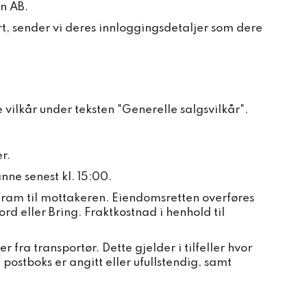
on AB.
rt, sender vi deres innloggingsdetaljer som dere
e vilkår under teksten "Generelle salgsvilkår".
r.
ne senest kl. 15:00.
t fram til mottakeren. Eiendomsretten overføres
d eller Bring. Fraktkostnad i henhold til
r fra transportør. Dette gjelder i tilfeller hvor
 postboks er angitt eller ufullstendig, samt