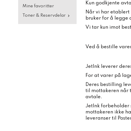
Kun godkjente avtal
Mine favoritter
Når vi har etablert
Toner & Reservdelar
bruker for å legge 
Vi tar kun imot best
Ved å bestille vare
JetInk leverer dere
For at varer på lag
Deres bestilling le
til mottakeren når 
avtale.
JetInk forbeholder s
mottakeren ikke har
leveranser til Post