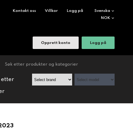
Kontakt oss
Villkor
Logg på
Opprett konto
Logg på
 etter
er
2023