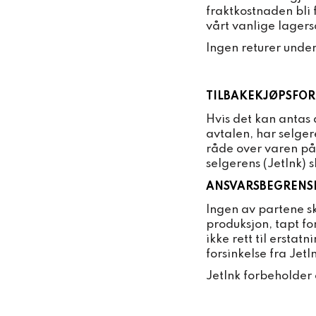
fraktkostnaden bli 
vårt vanlige lagers
Ingen returer unde
TILBAKEKJØPSFO
Hvis det kan antas a
avtalen, har selgere
råde over varen på e
selgerens (JetInk) s
ANSVARSBEGRENS
Ingen av partene sk
produksjon, tapt fo
ikke rett til erstat
forsinkelse fra Jet
JetInk forbeholder 