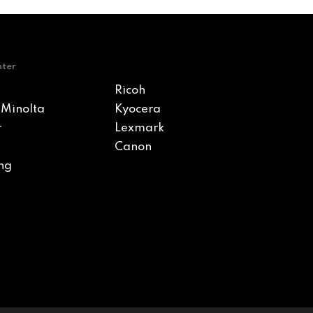
nter
Ricoh
 Minolta
Kyocera
r
Lexmark
Canon
ng