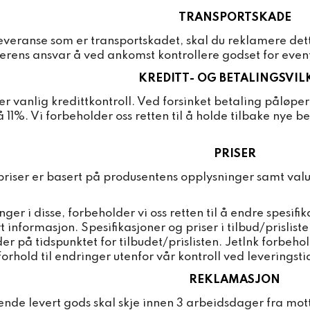
TRANSPORTSKADE
everanse som er transportskadet, skal du reklamere dette
erens ansvar å ved ankomst kontrollere godset for event
KREDITT- OG BETALINGSVIL
er vanlig kredittkontroll. Ved forsinket betaling påløp
 11%. Vi forbeholder oss retten til å holde tilbake nye be
PRISER
priser er basert på produsentens opplysninger samt valut
nger i disse, forbeholder vi oss retten til å endre spesifi
 informasjon. Spesifikasjoner og priser i tilbud/prisliste
r på tidspunktet for tilbudet/prislisten. JetInk forbehold
 forhold til endringer utenfor vår kontroll ved leveringst
REKLAMASJON
de levert gods skal skje innen 3 arbeidsdager fra motta