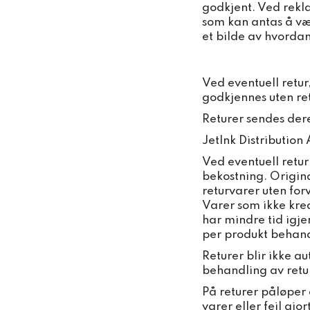
godkjent. Ved rekl
som kan antas å vær
et bilde av hvorda
Ved eventuell retur
godkjennes uten r
Returer sendes dere
JetInk Distribution
Ved eventuell retur
bekostning. Origina
returvarer uten for
Varer som ikke kred
har mindre tid igj
per produkt behand
Returer blir ikke a
behandling av retu
På returer påløper 
varer eller feil gjo