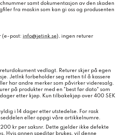
batchnummer samt dokumentasjon av den skaden
ggfiler fra maskin som kan gi oss og produsenten
r (e-post:
info@jetink.se
), ingen returer
d returdokument vedlagt. Returer skjer på egen
e. JetInk forbeholder seg retten til å kassere
 eller har andre merker som påvirker videresalg.
eturer på produkter med en "best før dato" som
 dager etter kjøp. Kun tilbakekjøp over 400 SEK
ldig i 14 dager etter utstedelse. For rask
eseddelen eller oppgi våre artikkelnumre.
200 kr per saksnr. Dette gjelder ikke defekte
kes. Hvis annen speditør brukes, vil denne