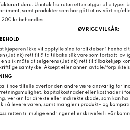
fakturert dere. Unntak fra returretten utgjør alle typer b
ortiment, samt produkter som har gått ut av vårt og/ell
r 200 kr behandles.
ØVRIGE VILKÅR:
RBEHOLD
t kjøperen ikke vil oppfylle sine forpliktelser i henhold t
n (JetInk) rett til å ta tilbake slik vare som fortsatt lovli
n slik måte at selgerens (JetInk) rett til tilbakekjøp kom
kriftlige samtykke. Aksept eller annen avtale/forpliktels
NING
al i noe tilfelle overfor den andre være ansvarlig for in
rretningsmulighet, kapitalkostnader eller kostnader i f
ning, verken for direkte eller indirekte skade, som kan ha 
Ink i å levere varen, samt mangler i produkt- og kompati
oss retten til mulige endringer eller skrivefeil i vår kom