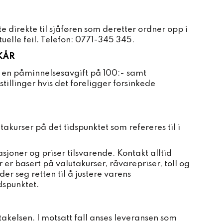
 direkte til sjåføren som deretter ordner opp i
uelle feil. Telefon: 0771-345 345.
KÅR
er en påminnelsesavgift på 100:- samt
stillinger hvis det foreligger forsinkede
akurser på det tidspunktet som refereres til i
kasjoner og priser tilsvarende. Kontakt alltid
r er basert på valutakurser, råvarepriser, toll og
er seg retten til å justere varens
idspunktet.
kelsen. I motsatt fall anses leveransen som