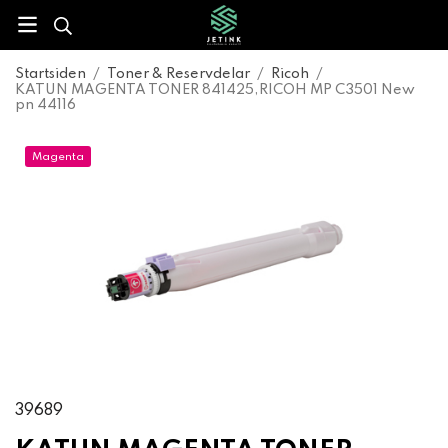
Startsiden
/
Toner & Reservdelar
/
Ricoh
/
KATUN MAGENTA TONER 841425,RICOH MP C3501 New
pn 44116
Magenta
39689