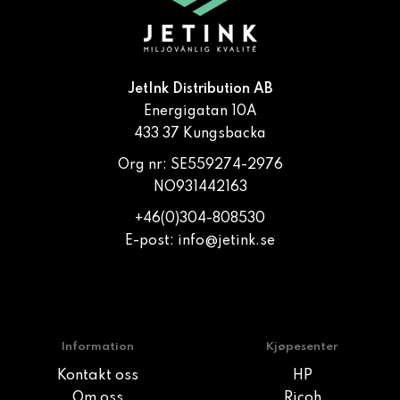
JetInk Distribution AB
Energigatan 10A
433 37 Kungsbacka
Org nr: SE559274-2976
NO931442163
+46(0)304-808530
E-post:
info@jetink.se
Information
Kjøpesenter
Kontakt oss
HP
Om oss
Ricoh