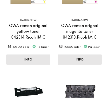
K40347OW
K40346OW
OWA reman original
OWA reman orignal
yellow toner
magenta toner
842314,Ricoh IM C
842313,Ricoh IM C
2500
2500
10500 sider
På lager
10500 sider
På lager
INFO
INFO