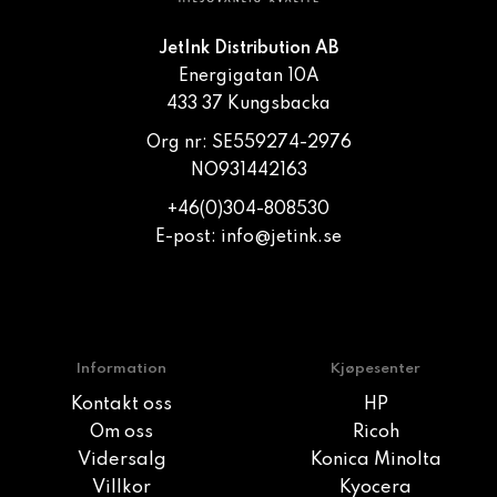
JetInk Distribution AB
Energigatan 10A
433 37 Kungsbacka
Org nr: SE559274-2976
NO931442163
+46(0)304-808530
E-post:
info@jetink.se
Information
Kjøpesenter
Kontakt oss
HP
Om oss
Ricoh
Vidersalg
Konica Minolta
Villkor
Kyocera