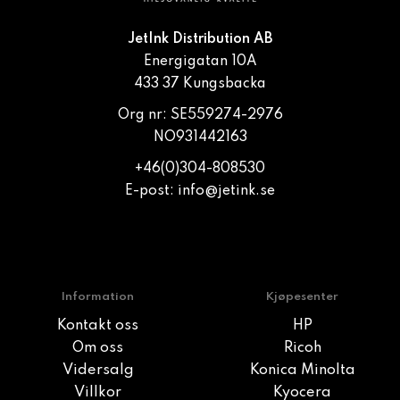
JetInk Distribution AB
Energigatan 10A
433 37 Kungsbacka
Org nr: SE559274-2976
NO931442163
+46(0)304-808530
E-post:
info@jetink.se
Information
Kjøpesenter
Kontakt oss
HP
Om oss
Ricoh
Vidersalg
Konica Minolta
Villkor
Kyocera