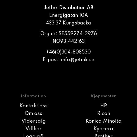
JetInk Distribution AB
Energigatan 10A
433 37 Kungsbacka
Org nr: SE559274-2976
NO931442163
+46(0)304-808530
E-post:
info@jetink.se
Information
Kjøpesenter
Kontakt oss
HP
Om oss
Ricoh
Vidersalg
Konica Minolta
Villkor
Kyocera
Logg på
Brother