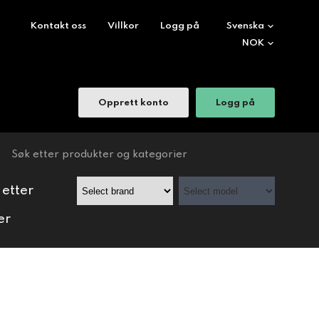
Kontakt oss
Villkor
Logg på
Opprett konto
Logg på
 etter
er