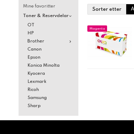
Mine favoritter
Sorter etter
Toner & Reservdelar
OT
Magenta
HP
Brother
Canon
Epson
Konica Minolta
Kyocera
Lexmark
Ricoh
Samsung
Sharp