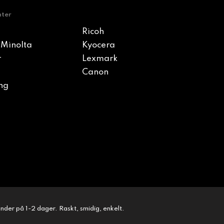
nter
Ricoh
 Minolta
Kyocera
r
Lexmark
Canon
ng
kunder på 1-2 dager. Raskt, smidig, enkelt.