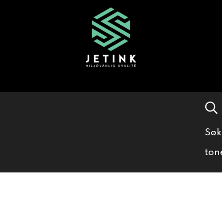
Søk
ton