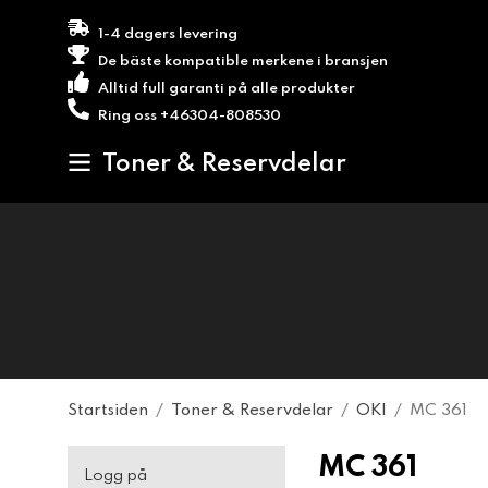
1-4 dagers levering
De bäste kompatible merkene i bransjen
Alltid full garanti på alle produkter
Ring oss +46304-808530
Toner & Reservdelar
Startsiden
/
Toner & Reservdelar
/
OKI
/
MC 361
MC 361
Logg på