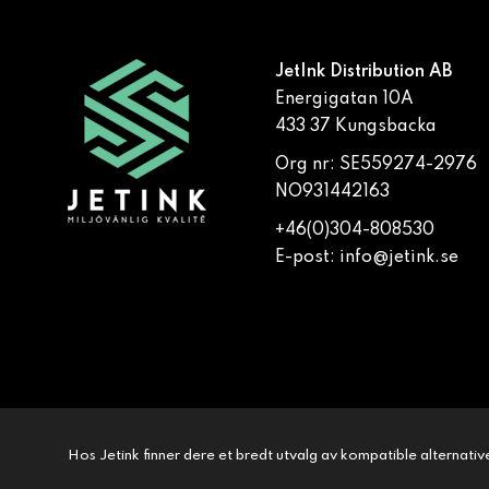
JetInk Distribution AB
Energigatan 10A
433 37 Kungsbacka
Org nr: SE559274-2976
NO931442163
+46(0)304-808530
E-post:
info@jetink.se
Hos Jetink finner dere et bredt utvalg av kompatible alternativer