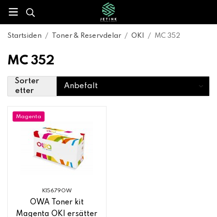
Startsiden
/
Toner & Reservdelar
/
OKI
/
MC 352
MC 352
Sorter
etter
Magenta
K15679OW
OWA Toner kit
Magenta OKI ersätter