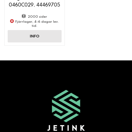
0460C029, 44469705
2000 sider
Fjärrlager, 4-6 dagar lev.
tid.
INFO