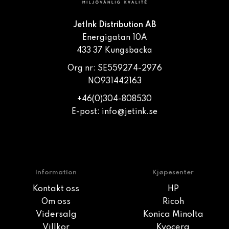
JetInk Distribution AB
Energigatan 10A
433 37 Kungsbacka
Org nr: SE559274-2976
NO931442163
+46(0)304-808530
E-post:
info@jetink.se
Information
Kjøpesenter
Kontakt oss
HP
Om oss
Ricoh
Vidersalg
Konica Minolta
Villkor
Kyocera