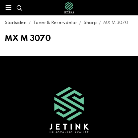
Startsiden
/
Toner & Reservdelar
/
Sharp
/
MX M 3070
MX M 3070