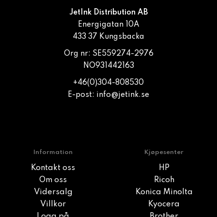
JetInk Distribution AB
Energigatan 10A
433 37 Kungsbacka
Org nr: SE559274-2976
NO931442163
+46(0)304-808530
E-post:
info@jetink.se
Information
Kjøpesenter
Kontakt oss
HP
Om oss
Ricoh
Vidersalg
Konica Minolta
Villkor
Kyocera
Logg på
Brother