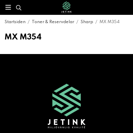
Startsiden
/
Toner & Reservdelar
/
Sharp
/
MX M354
MX M354