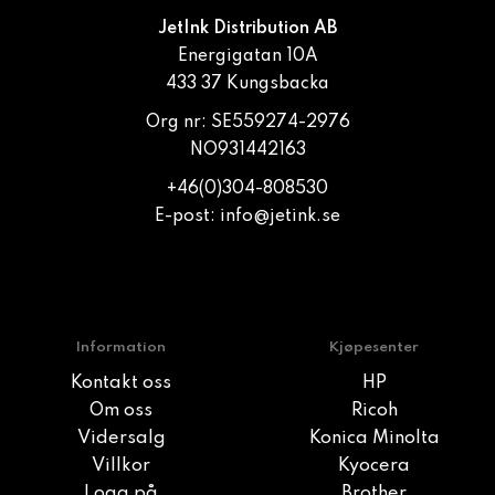
JetInk Distribution AB
Energigatan 10A
433 37 Kungsbacka
Org nr: SE559274-2976
NO931442163
+46(0)304-808530
E-post:
info@jetink.se
Information
Kjøpesenter
Kontakt oss
HP
Om oss
Ricoh
Vidersalg
Konica Minolta
Villkor
Kyocera
Logg på
Brother