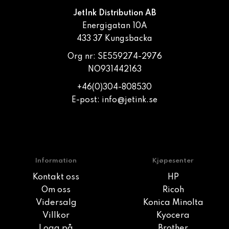
JetInk Distribution AB
Energigatan 10A
433 37 Kungsbacka
Org nr: SE559274-2976
NO931442163
+46(0)304-808530
E-post:
info@jetink.se
Information
Kjøpesenter
Kontakt oss
HP
Om oss
Ricoh
Vidersalg
Konica Minolta
Villkor
Kyocera
Logg på
Brother