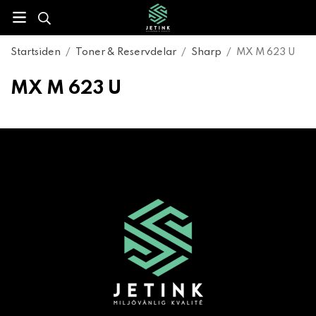
Startsiden
/
Toner & Reservdelar
/
Sharp
/
MX M 623 U
MX M 623 U