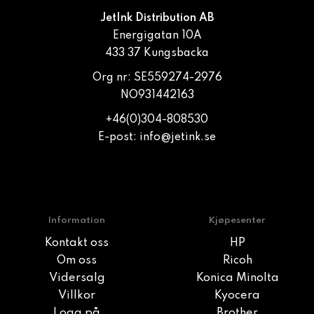
JetInk Distribution AB
Energigatan 10A
433 37 Kungsbacka
Org nr: SE559274-2976
NO931442163
+46(0)304-808530
E-post:
info@jetink.se
Information
Kjøpesenter
Kontakt oss
HP
Om oss
Ricoh
Vidersalg
Konica Minolta
Villkor
Kyocera
Logg på
Brother