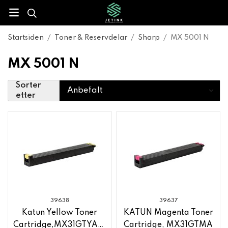
Startsiden
/
Toner & Reservdelar
/
Sharp
/
MX 5001 N
MX 5001 N
Sorter
etter
39638
39637
Katun Yellow Toner
KATUN Magenta Toner
Cartridge,MX31GTYA,Sharp
Cartridge, MX31GTMA