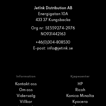
JetInk Distribution AB
Energigatan 10A
433 37 Kungsbacka
Org nr: SE559274-2976
NO931442163
+46(0)304-808530
E-post:
info@jetink.se
Information
Kjøpesenter
Kontakt oss
HP
Om oss
Ricoh
Vidersalg
Konica Minolta
Villkor
Kyocera