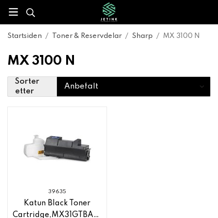
Startsiden
/
Toner & Reservdelar
/
Sharp
/
MX 3100 N
MX 3100 N
Sorter
etter
39635
Katun Black Toner
Cartridge,MX31GTBA,Sharp