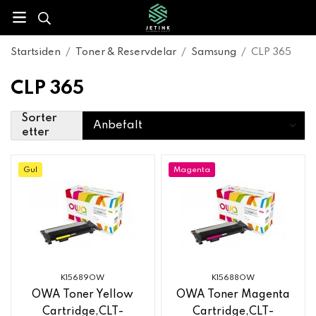
Startsiden
/
Toner & Reservdelar
/
Samsung
/
CLP 365
CLP 365
Sorter
etter
Gul
Magenta
K15689OW
K15688OW
OWA Toner Yellow
OWA Toner Magenta
Cartridge,CLT-
Cartridge,CLT-