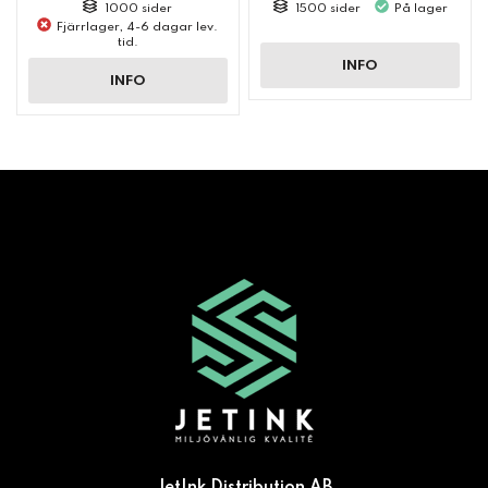
1000 sider
1500 sider
På lager
Fjärrlager, 4-6 dagar lev.
tid.
INFO
INFO