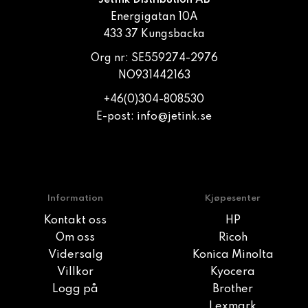
JetInk Distribution AB
Energigatan 10A
433 37 Kungsbacka
Org nr: SE559274-2976
NO931442163
+46(0)304-808530
E-post:
info@jetink.se
Information
Kjøpesenter
Kontakt oss
HP
Om oss
Ricoh
Vidersalg
Konica Minolta
Villkor
Kyocera
Logg på
Brother
Lexmark