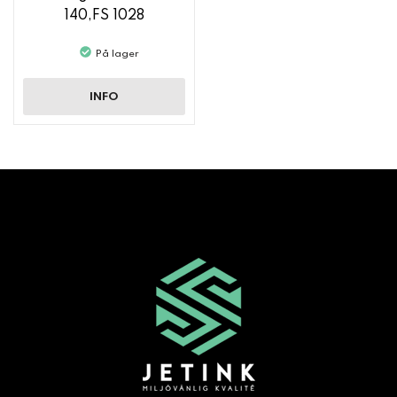
140,FS 1028
På lager
INFO