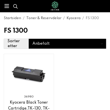
Startsiden
/
Toner & Reservdelar
/
Kyocera
/
FS 1300
FS 1300
Sorter
etter
36980
Kyocera Black Toner
Cartridge,TK-130, TK-