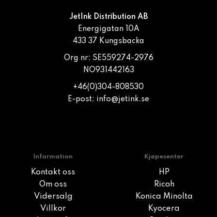
JetInk Distribution AB
Energigatan 10A
433 37 Kungsbacka
Org nr: SE559274-2976
NO931442163
+46(0)304-808530
E-post:
info@jetink.se
Information
Kjøpesenter
Kontakt oss
HP
Om oss
Ricoh
Vidersalg
Konica Minolta
Villkor
Kyocera