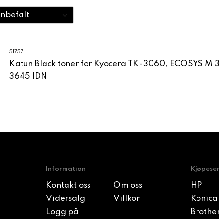
51757
Katun Black toner for Kyocera TK-3060, ECOSYS M 
3645 IDN
Information
Kjøpese
Kontakt oss
Om oss
HP
Vidersalg
Villkor
Konica
Logg på
Brothe