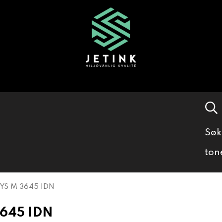
Søk
ton
YS M 3645 IDN
645 IDN