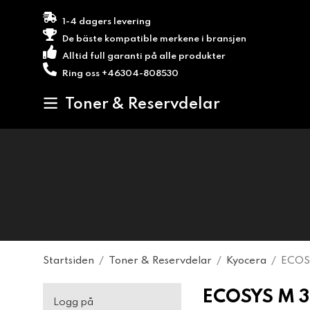
1-4 dagers levering
De bäste kompatible merkene i bransjen
Alltid full garanti på alle produkter
Ring oss +46304-808530
Toner & Reservdelar
Startsiden
/
Toner & Reservdelar
/
Kyocera
/
ECOS
ECOSYS M 3
Logg på