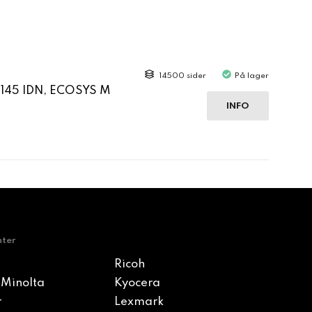
14500 sider
På lager
3145 IDN, ECOSYS M
INFO
nter
Ricoh
 Minolta
Kyocera
r
Lexmark