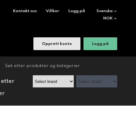
Kontakt oss
Villkor
Logg på
Opprett konto
Logg på
 etter
er