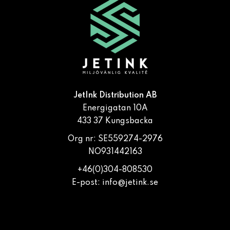
JetInk Distribution AB
Energigatan 10A
433 37 Kungsbacka
Org nr: SE559274-2976
NO931442163
+46(0)304-808530
E-post:
info@jetink.se