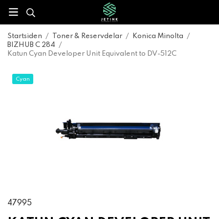
Startsiden
/
Toner & Reservdelar
/
Konica Minolta
/
BIZHUB C 284
/
Katun Cyan Developer Unit Equivalent to DV-512C
Cyan
47995