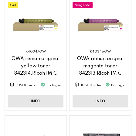
Gul
Magenta
K40347OW
K40346OW
OWA reman original
OWA reman orignal
yellow toner
magenta toner
842314,Ricoh IM C
842313,Ricoh IM C
2500
2500
10500 sider
På lager
10500 sider
På lager
INFO
INFO