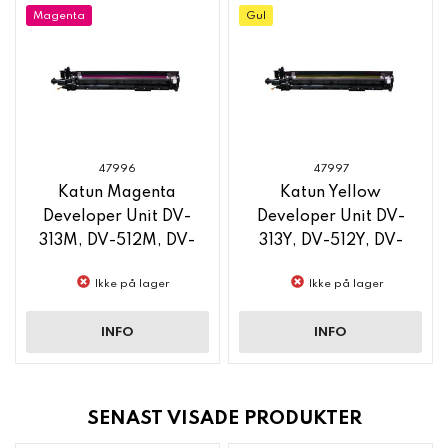
Magenta
Gul
47996
47997
Katun Magenta
Katun Yellow
Developer Unit DV-
Developer Unit DV-
313M, DV-512M, DV-
313Y, DV-512Y, DV-
619M, DV-621M
619Y, DV-621Y
Ikke på lager
Ikke på lager
INFO
INFO
SENAST VISADE PRODUKTER