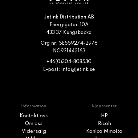
JetInk Distribution AB
Energigatan 10A
433 37 Kungsbacka
Org nr: SE559274-2976
NO931442163
+46(0)304-808530
E-post:
info@jetink.se
Information
Kjøpesenter
Kontakt oss
HP
Om oss
Ricoh
Vidersalg
Konica Minolta