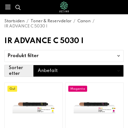
Startsiden
/
Toner & Reservdelar
/
Canon
/
IR ADVANCE C 5030 I
IR ADVANCE C 5030 I
Produkt filter
Sorter
etter
Gul
Magenta