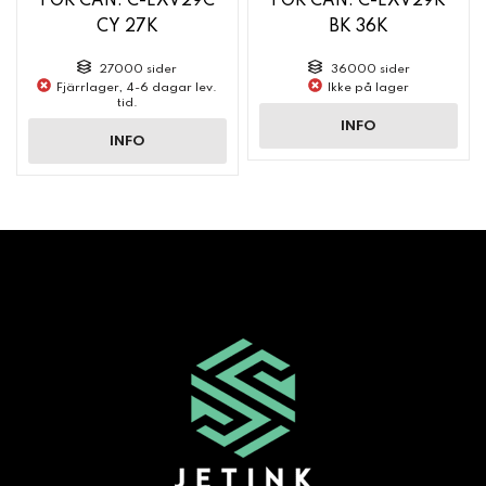
FOR CAN. C-EXV29C
FOR CAN. C-EXV29K
CY 27K
BK 36K
27000 sider
36000 sider
Fjärrlager, 4-6 dagar lev.
Ikke på lager
tid.
INFO
INFO